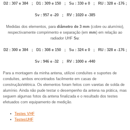
D2 : 307 e 384 ; D1 : 309 e 150 ; Su : 330 e 0 ; RU : 328 e -176 ;
Sv
: 957 e -20 ; RV : 1020 e -385
Medidas dos elementos, para
diâmetro de 3 mm
(cobre ou alumínio),
respectivamente comprimento e separação (em
mm
) em relação ao
radiador UHF
Su
:
D2 : 300 e 384 ; D1 : 308 e 150 ; Su : 324 e 0 ; RU : 328 e -176 ;
Sv : 946 e -32 ; RV : 1000 e -440
Para a montagem da minha antena, utilizei conduítes e suportes de
conduítes, ambos encontrados facilmente em casas de
construção/elétrica. Os elementos foram feitos com varetas de solda de
alumínio. Ainda não pude testar o desempenho da antena na prática, mas
seguem algumas fotos da antena finalizada e o resultado dos testes
efetuados com equipamento de medição.
Testes VHF
TestesUHF