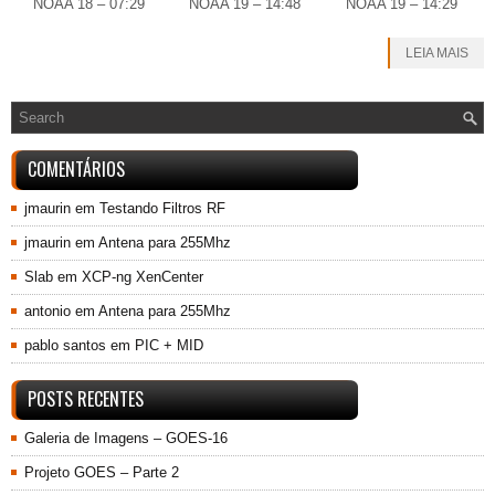
NOAA 18 – 07:29
NOAA 19 – 14:48
NOAA 19 – 14:29
LEIA MAIS
COMENTÁRIOS
jmaurin
em
Testando Filtros RF
jmaurin
em
Antena para 255Mhz
Slab
em
XCP-ng XenCenter
antonio
em
Antena para 255Mhz
pablo santos
em
PIC + MID
POSTS RECENTES
Galeria de Imagens – GOES-16
Projeto GOES – Parte 2