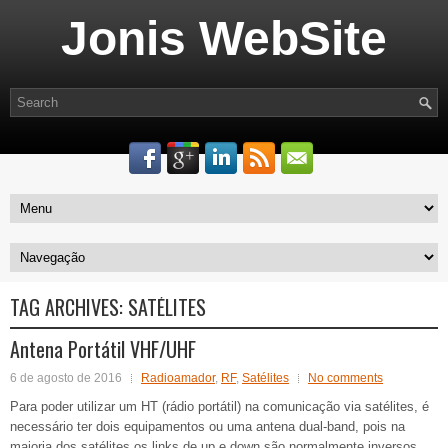
Jonis WebSite
TAG ARCHIVES:
SATÉLITES
Antena Portátil VHF/UHF
6 de agosto de 2016
Radioamador
,
RF
,
Satélites
No comments
Para poder utilizar um HT (rádio portátil) na comunicação via satélites, é
necessário ter dois equipamentos ou uma antena dual-band, pois na
maioria dos satélites os links de up e down são normalmente inversos.