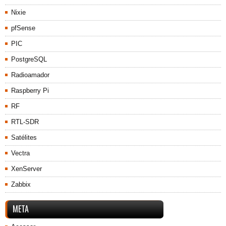
Nixie
pfSense
PIC
PostgreSQL
Radioamador
Raspberry Pi
RF
RTL-SDR
Satélites
Vectra
XenServer
Zabbix
META