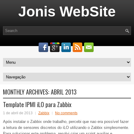
Jonis WebSite
MONTHLY ARCHIVES:
ABRIL 2013
Template IPMI iLO para Zabbix
1 de abril de 2013
Zabbix
No comments
Após instalar o Zabbix onde trabalho, percebi que nao era possível fazer
a leitura de sensores discretos do iLO utilizando o Zabbix simplesmente.
Para solucionar este problema, resolvi criar um script auxiliar e