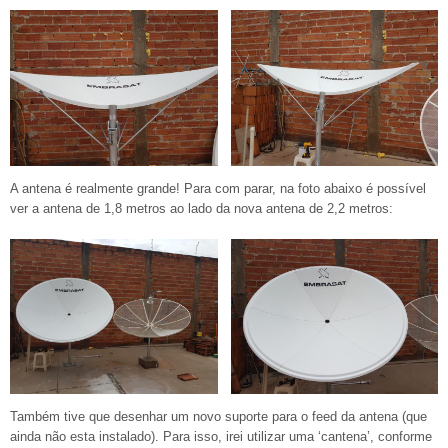
A antena é realmente grande! Para com parar, na foto abaixo é possível
ver a antena de 1,8 metros ao lado da nova antena de 2,2 metros:
Também tive que desenhar um novo suporte para o feed da antena (que
ainda não esta instalado). Para isso, irei utilizar uma ‘cantena’, conforme