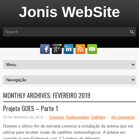
Jonis WebSite
MONTHLY ARCHIVES:
FEVEREIRO 2019
Projeto GOES – Parte 1
25 de fevereiro de 2019
Diversos
,
Radioamador
,
Satélites
No comments
Durante o último fim de semana comecei a instalação da antena que irei
utilizar para receber sinais de satélites meteorológicos. A antena em
questão é uma Embrasat com 2,2 metros de diâmetro.