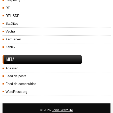
Raspberry Pi
RF
RTL-SDR
Satélites
Vectra
XenServer
Zabbix
META
Acessar
Feed de posts
Feed de comentários
WordPress.org
© 2026
Jonis WebSite