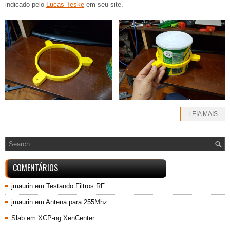
indicado pelo
Lucas Teske
em seu site.
LEIA MAIS
COMENTÁRIOS
jmaurin
em
Testando Filtros RF
jmaurin
em
Antena para 255Mhz
Slab
em
XCP-ng XenCenter