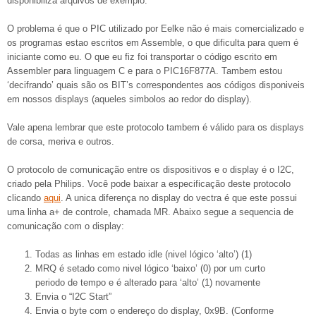
disponibiliza arquivos de exemplo.
O problema é que o PIC utilizado por Eelke não é mais comercializado e
os programas estao escritos em Assemble, o que dificulta para quem é
iniciante como eu. O que eu fiz foi transportar o código escrito em
Assembler para linguagem C e para o PIC16F877A. Tambem estou
‘decifrando’ quais são os BIT’s correspondentes aos códigos disponiveis
em nossos displays (aqueles simbolos ao redor do display).
Vale apena lembrar que este protocolo tambem é válido para os displays
de corsa, meriva e outros.
O protocolo de comunicação entre os dispositivos e o display é o I2C,
criado pela Philips. Você pode baixar a especificação deste protocolo
clicando
aqui
. A unica diferença no display do vectra é que este possui
uma linha a+ de controle, chamada MR. Abaixo segue a sequencia de
comunicação com o display:
Todas as linhas em estado idle (nivel lógico ‘alto’) (1)
MRQ é setado como nivel lógico ‘baixo’ (0) por um curto
periodo de tempo e é alterado para ‘alto’ (1) novamente
Envia o “I2C Start”
Envia o byte com o endereço do display, 0x9B. (Conforme