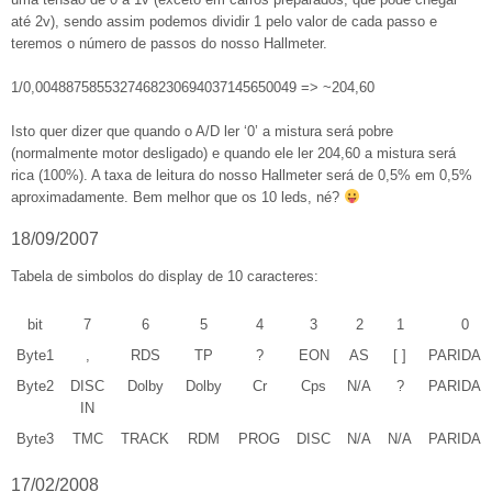
até 2v), sendo assim podemos dividir 1 pelo valor de cada passo e
teremos o número de passos do nosso Hallmeter.
1/0,0048875855327468230694037145650049 => ~204,60
Isto quer dizer que quando o A/D ler ‘0’ a mistura será pobre
(normalmente motor desligado) e quando ele ler 204,60 a mistura será
rica (100%). A taxa de leitura do nosso Hallmeter será de 0,5% em 0,5%
aproximadamente. Bem melhor que os 10 leds, né?
18/09/2007
Tabela de simbolos do display de 10 caracteres:
bit
7
6
5
4
3
2
1
0
Byte1
,
RDS
TP
?
EON
AS
[ ]
PARIDAD
Byte2
DISC
Dolby
Dolby
Cr
Cps
N/A
?
PARIDAD
IN
Byte3
TMC
TRACK
RDM
PROG
DISC
N/A
N/A
PARIDAD
17/02/2008