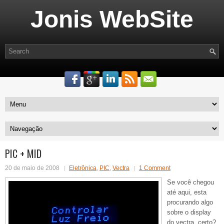
Jonis WebSite
PIC + MID
20 de maio de 2008
Eletrônica
,
PIC
,
Vectra
1 Comment
Se você chegou
até aqui, esta
procurando algo
sobre o display
do vectra, certo?