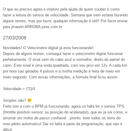
O que eu preciso agora e imploro pela ajuda de quem souber é como
fazer a leitura do sensor de velocidade. Semana que vem estarei fazendo
alguns testes, mas por favor, qualquer informação é util!! Por favor enviar
para jmaurin ARROBA jonis.com.br
27/03/2008
Novidades! O Velocimetro digital ja esta funcionando!
Depois de alguns testes, consegui fazer o velocimetro digital funcionar
perfeitamente. O sinal vem do cabo azul e vermelho, direto do painel do
carro. Este sinal é uma onda quadrada, com seu pico em 12v. A cada km
por hora sao gerados 4 pulsos e a minha medição é feita de meio em
meio segundo. Com essas informações, a formula final ficou assim:
Velocidade = (*2)/4
Simples não?
Feito isto e com o RPM já funcionando, agora só falta ler o sensor TPS
(throttle position sensor, ou posição do acelerador), que eu já sei como, e
arrumar um motor de passo confiavel…pronto, terei todos os itens do
meu piloto automatico! Dai só falta a parte da programação, que nao é
dificil.