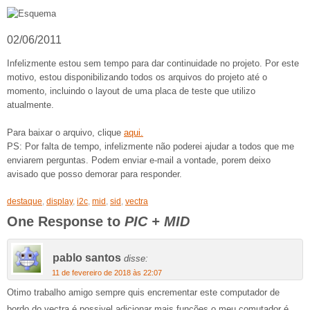
02/06/2011
Infelizmente estou sem tempo para dar continuidade no projeto. Por este
motivo, estou disponibilizando todos os arquivos do projeto até o
momento, incluindo o layout de uma placa de teste que utilizo
atualmente.
Para baixar o arquivo, clique
aqui.
PS: Por falta de tempo, infelizmente não poderei ajudar a todos que me
enviarem perguntas. Podem enviar e-mail a vontade, porem deixo
avisado que posso demorar para responder.
destaque
,
display
,
i2c
,
mid
,
sid
,
vectra
One Response to
PIC + MID
pablo santos
disse:
11 de fevereiro de 2018 às 22:07
Otimo trabalho amigo sempre quis encrementar este computador de
bordo do vectra é possivel adicionar mais funções o meu comutador é