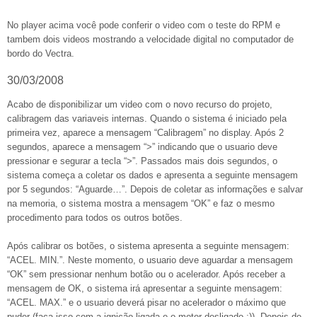
No player acima você pode conferir o video com o teste do RPM e
tambem dois videos mostrando a velocidade digital no computador de
bordo do Vectra.
30/03/2008
Acabo de disponibilizar um video com o novo recurso do projeto,
calibragem das variaveis internas. Quando o sistema é iniciado pela
primeira vez, aparece a mensagem “Calibragem” no display. Após 2
segundos, aparece a mensagem “>” indicando que o usuario deve
pressionar e segurar a tecla “>”. Passados mais dois segundos, o
sistema começa a coletar os dados e apresenta a seguinte mensagem
por 5 segundos: “Aguarde…”. Depois de coletar as informações e salvar
na memoria, o sistema mostra a mensagem “OK” e faz o mesmo
procedimento para todos os outros botões.
Após calibrar os botões, o sistema apresenta a seguinte mensagem:
“ACEL. MIN.”. Neste momento, o usuario deve aguardar a mensagem
“OK” sem pressionar nenhum botão ou o acelerador. Após receber a
mensagem de OK, o sistema irá apresentar a seguinte mensagem:
“ACEL. MAX.” e o usuario deverá pisar no acelerador o máximo que
puder (faça isso com a ignição ligada e o motor desligado :)). Depois de