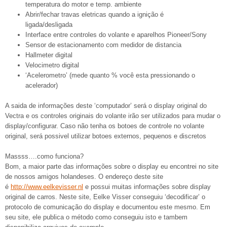
temperatura do motor e temp. ambiente
Abrir/fechar travas eletricas quando a ignição é
ligada/desligada
Interface entre controles do volante e aparelhos Pioneer/Sony
Sensor de estacionamento com medidor de distancia
Hallmeter digital
Velocimetro digital
‘Acelerometro’ (mede quanto % você esta pressionando o
acelerador)
A saida de informações deste ‘computador’ será o display original do
Vectra e os controles originais do volante irão ser utilizados para mudar o
display/configurar. Caso não tenha os botoes de controle no volante
original, será possivel utilizar botoes externos, pequenos e discretos
Massss….como funciona?
Bom, a maior parte das informações sobre o display eu encontrei no site
de nossos amigos holandeses. O endereço deste site
é
http://www.eelkevisser.nl
e possui muitas informações sobre display
original de carros. Neste site, Eelke Visser conseguiu ‘decodificar’ o
protocolo de comunicação do display e documentou este mesmo. Em
seu site, ele publica o método como conseguiu isto e tambem