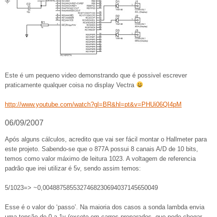
Este é um pequeno video demonstrando que é possivel escrever
praticamente qualquer coisa no display Vectra
http://www.youtube.com/watch?gl=BR&hl=pt&v=PHUi06QI4pM
06/09/2007
Após alguns cálculos, acredito que vai ser fácil montar o Hallmeter para
este projeto. Sabendo-se que o 877A possui 8 canais A/D de 10 bits,
temos como valor máximo de leitura 1023. A voltagem de referencia
padrão que irei utilizar é 5v, sendo assim temos:
5/1023=> ~0,0048875855327468230694037145650049
Esse é o valor do ‘passo’. Na maioria dos casos a sonda lambda envia
uma tensão de 0 a 1v (exceto em carros preparados, que pode chegar