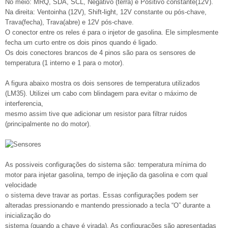
No meio: MRQ, SDA, SCL, Negativo (terra) e Positivo constante(12V).
Na direita: Ventoinha (12V), Shift-light, 12V constante ou pós-chave,
Trava(fecha), Trava(abre) e 12V pós-chave.
O conector entre os reles é para o injetor de gasolina. Ele simplesmente
fecha um curto entre os dois pinos quando é ligado.
Os dois conectores brancos de 4 pinos são para os sensores de
temperatura (1 interno e 1 para o motor).
A figura abaixo mostra os dois sensores de temperatura utilizados
(LM35). Utilizei um cabo com blindagem para evitar o máximo de
interferencia,
mesmo assim tive que adicionar um resistor para filtrar ruidos
(principalmente no do motor).
As possiveis configurações do sistema são: temperatura mínima do
motor para injetar gasolina, tempo de injeção da gasolina e com qual
velocidade
o sistema deve travar as portas. Essas configurações podem ser
alteradas pressionando e mantendo pressionado a tecla “O” durante a
inicialização do
sistema (quando a chave é virada). As configurações são apresentadas