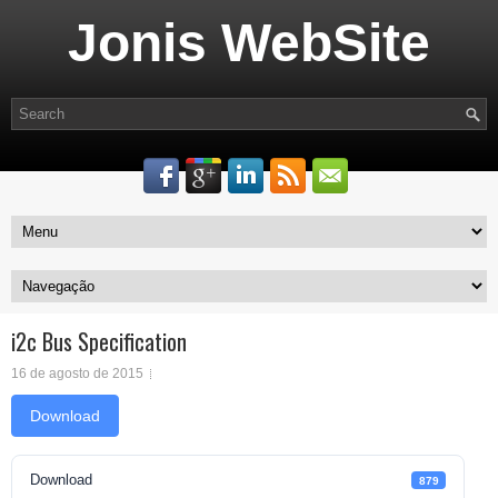
Jonis WebSite
i2c Bus Specification
16 de agosto de 2015
Download
Download
879