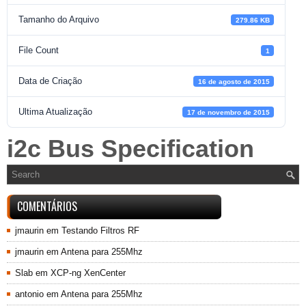
Tamanho do Arquivo
279.86 KB
File Count
1
Data de Criação
16 de agosto de 2015
Ultima Atualização
17 de novembro de 2015
i2c Bus Specification
COMENTÁRIOS
jmaurin
em
Testando Filtros RF
jmaurin
em
Antena para 255Mhz
Slab
em
XCP-ng XenCenter
antonio
em
Antena para 255Mhz