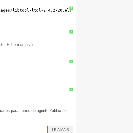
?
kages/libtool-ltdl-2.4.2-20.el7.x86_64.rpm
http://mirror
?
te. Edite o arquivo
?
?
urar os parametros do agente Zabbix no
LEIA MAIS