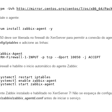
rpm -Uvh 
http://mirror.centos.org/centos/7/os/x86_64/Pac
tale o agente:
yum install zabbix-agent -y
50 deve ser liberada no firewall do XenServer para permitir a conexão do agen
nfig/iptables
e adicione as linhas:
Zabbix-Agent
 RH-Firewall-1-INPUT -p tcp --dport 10050 -j ACCEPT
firewall e habilite o inicio automático do agente Zabbix:
systemctl restart iptables
systemctl enable zabbix-agent
systemctl start zabbix-agent
nte Zabbix instalado e habilitado no XenServer 7! Não se esqueça de config
c/zabbix/zabbix_agentd.conf
antes de iniciar o serviço.