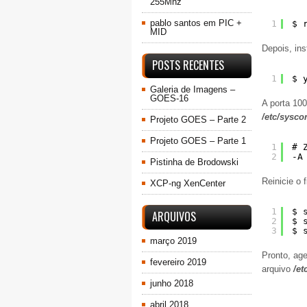
255Mhz
pablo santos
em
PIC +
1
$ 
MID
Depois, ins
POSTS RECENTES
1
$ 
Galeria de Imagens –
GOES-16
A porta 100
/etc/sysco
Projeto GOES – Parte 2
Projeto GOES – Parte 1
1
# 
2
-A
Pistinha de Brodowski
Reinicie o 
XCP-ng XenCenter
1
$ 
ARQUIVOS
2
$ 
3
$ 
março 2019
Pronto, age
fevereiro 2019
arquivo
/et
junho 2018
abril 2018