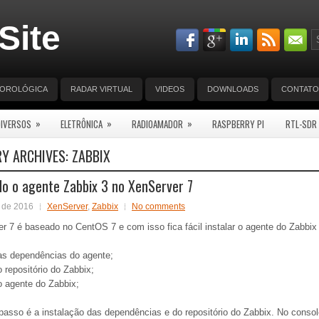
Site
EOROLÓGICA
RADAR VIRTUAL
VIDEOS
DOWNLOADS
CONTATO
»
»
»
DIVERSOS
ELETRÔNICA
RADIOAMADOR
RASPBERRY PI
RTL-SDR
Y ARCHIVES:
ZABBIX
do o agente Zabbix 3 no XenServer 7
 de 2016
XenServer
,
Zabbix
No comments
 7 é baseado no CentOS 7 e com isso fica fácil instalar o agente do Zabbix 
 as dependências do agente;
o repositório do Zabbix;
 o agente do Zabbix;
passo é a instalação das dependências e do repositório do Zabbix. No conso