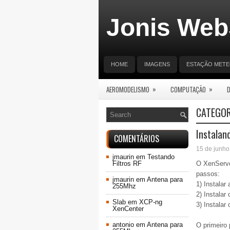
Jonis Web
HOME
IMAGENS
ESTAÇÃO MET
»
»
AEROMODELISMO
COMPUTAÇÃO
CATEGOR
Instalan
COMENTÁRIOS
15 de junho
jmaurin
em
Testando
Filtros RF
O XenServer
passos:
jmaurin
em
Antena para
1) Instalar
255Mhz
2) Instalar 
Slab
em
XCP-ng
3) Instalar
XenCenter
antonio
em
Antena para
O primeiro 