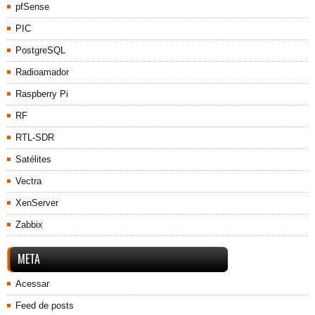
pfSense
PIC
PostgreSQL
Radioamador
Raspberry Pi
RF
RTL-SDR
Satélites
Vectra
XenServer
Zabbix
META
Acessar
Feed de posts