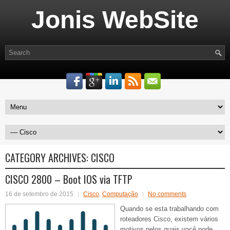
Jonis WebSite
CATEGORY ARCHIVES:
CISCO
CISCO 2800 – Boot IOS via TFTP
16 de setembro de 2015
Cisco
,
Computação
No comments
Quando se esta trabalhando com
roteadores Cisco, existem vários
motivos pelos quais você pode