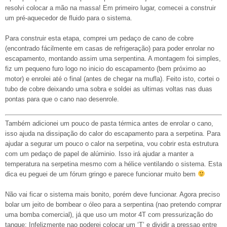
resolvi colocar a mão na massa! Em primeiro lugar, comecei a construir
um pré-aquecedor de fluido para o sistema.
Para construir esta etapa, comprei um pedaço de cano de cobre
(encontrado fácilmente em casas de refrigeração) para poder enrolar no
escapamento, montando assim uma serpentina. A montagem foi simples,
fiz um pequeno furo logo no inicio do escapamento (bem próximo ao
motor) e enrolei até o final (antes de chegar na mufla). Feito isto, cortei o
tubo de cobre deixando uma sobra e soldei as ultimas voltas nas duas
pontas para que o cano nao desenrole.
Também adicionei um pouco de pasta térmica antes de enrolar o cano,
isso ajuda na dissipação do calor do escapamento para a serpetina. Para
ajudar a segurar um pouco o calor na serpetina, vou cobrir esta estrutura
com um pedaço de papel de alúminio. Isso irá ajudar a manter a
temperatura na serpetina mesmo com a hélice ventilando o sistema. Esta
dica eu peguei de um fórum gringo e parece funcionar muito bem
Não vai ficar o sistema mais bonito, porém deve funcionar. Agora preciso
bolar um jeito de bombear o óleo para a serpentina (nao pretendo comprar
uma bomba comercial), já que uso um motor 4T com pressurização do
tanque; Infelizmente nao poderei colocar um ‘T’ e dividir a pressao entre