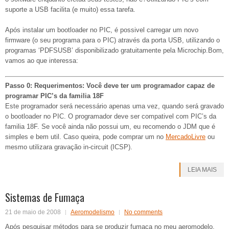
suporte a USB facilita (e muito) essa tarefa.
Após instalar um bootloader no PIC, é possivel carregar um novo
firmware (o seu programa para o PIC) através da porta USB, utilizando o
programas ‘PDFSUSB’ disponibilizado gratuitamente pela Microchip.Bom,
vamos ao que interessa:
Passo 0: Requerimentos:
Você deve ter um programador capaz de
programar PIC’s da familia 18F
Este programador será necessário apenas uma vez, quando será gravado
o bootloader no PIC. O programador deve ser compativel com PIC’s da
familia 18F. Se você ainda não possui um, eu recomendo o JDM que é
simples e bem util. Caso queira, pode comprar um no
MercadoLivre
ou
mesmo utilizara gravação in-circuit (ICSP).
LEIA MAIS
Sistemas de Fumaça
21 de maio de 2008
Aeromodelismo
No comments
Após pesquisar métodos para se produzir fumaça no meu aeromodelo,