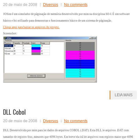
20 de maio de 2008
Diversos
No comments
JOSim é um simulador de páginação de memória desenvolvido por mim na disciplina SO-I. É um software
básico e foi utilizado para demonstrar o funcionamento básico de um sistema de páginação.
Clique aqui para baixar os arquivos do projeto.
Screenshot:
LEIA MAIS
DLL Cobol
20 de maio de 2008
Diversos
No comments
DLL Desenvolvida por mim para ler dados de arquivos COBOL (.DAT). Esta DLL le arquivos .DAT com
tamanho de registro fixo, menores que 4096 bytes. Em breve ela irá ler arquivos com registro maior que 4096