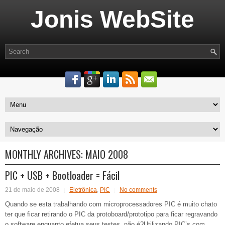
Jonis WebSite
MONTHLY ARCHIVES:
MAIO 2008
PIC + USB + Bootloader = Fácil
21 de maio de 2008
Eletrônica
,
PIC
No comments
Quando se esta trabalhando com microprocessadores PIC é muito chato
ter que ficar retirando o PIC da protoboard/prototipo para ficar regravando
o software enquanto efetua seus testes, não é?Utilizando PIC’s com