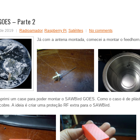
GOES – Parte 2
 de 2019
Radioamador
,
Raspberry Pi
,
Satélites
No comments
Já com a antena montada, comecei a montar o feedhorn. P
rimi um case para poder montar o SAWBird GOES. Como o caso é de plástic
cobre. A ideia é criar uma proteção RF extra para o SAWBird.