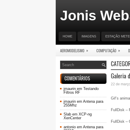
Jonis Web
HOME
IMAGENS
ESTAÇÃO MET
»
»
AEROMODELISMO
COMPUTAÇÃO
CATEGOR
Galeria 
COMENTÁRIOS
22 de març
jmaurin
em
Testando
Filtros RF
Gif’s anima
jmaurin
em
Antena para
255Mhz
FullDisk – 
Slab
em
XCP-ng
XenCenter
FullDisk –
antonio
em
Antena para