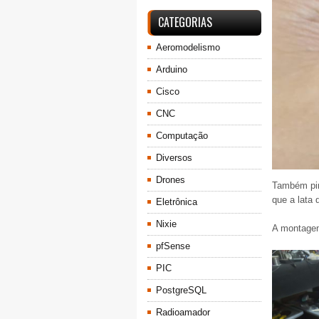
CATEGORIAS
Aeromodelismo
Arduino
Cisco
CNC
Computação
Diversos
Drones
Também pint
que a lata
Eletrônica
Nixie
A montagem
pfSense
PIC
PostgreSQL
Radioamador