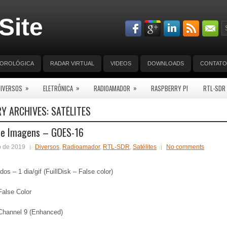
Site
EOROLÓGICA
RADAR VIRTUAL
VIDEOS
DOWNLOADS
CONTATO
»
»
»
DIVERSOS
ELETRÔNICA
RADIOAMADOR
RASPBERRY PI
RTL-SDR
Y ARCHIVES:
SATÉLITES
de Imagens – GOES-16
o de 2019
Diversos
,
Radioamador
,
RTL-SDR
,
Satélites
No comments
dos – 1 dia/gif (FuillDisk – False color)
False Color
 Channel 9 (Enhanced)