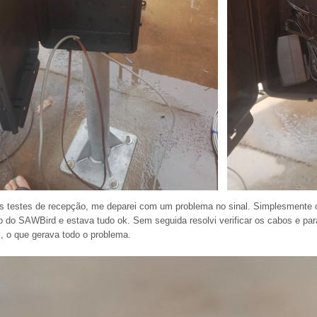
os testes de recepção, me deparei com um problema no sinal. Simplesmente o s
o do SAWBird e estava tudo ok. Sem seguida resolvi verificar os cabos e pa
l, o que gerava todo o problema.