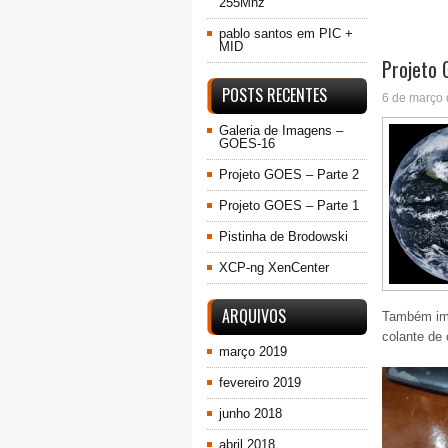
255Mhz
pablo santos
em
PIC +
MID
Projeto 
POSTS RECENTES
6 de março
Galeria de Imagens –
GOES-16
Projeto GOES – Parte 2
Projeto GOES – Parte 1
Pistinha de Brodowski
XCP-ng XenCenter
ARQUIVOS
Também imp
colante de 
março 2019
fevereiro 2019
junho 2018
abril 2018