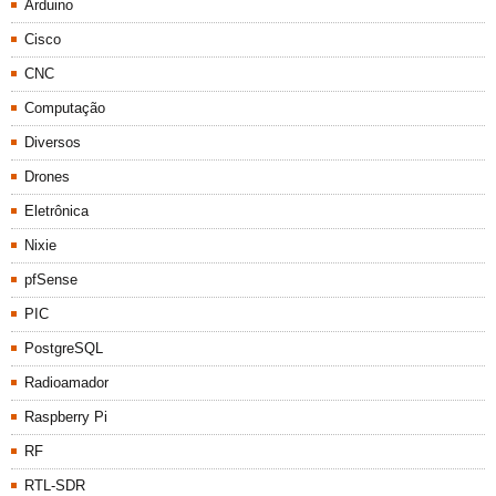
Arduino
Cisco
CNC
Computação
Diversos
Drones
Eletrônica
Nixie
pfSense
PIC
PostgreSQL
Radioamador
Raspberry Pi
RF
RTL-SDR