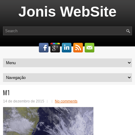
Jonis WebSite
M1
14 de dezembro de 2015
No comments