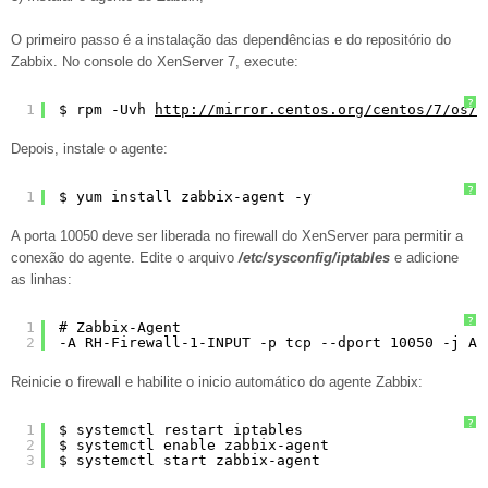
O primeiro passo é a instalação das dependências e do repositório do
Zabbix. No console do XenServer 7, execute:
?
1
$ rpm -Uvh 
http://mirror.centos.org/centos/7/os/x
Depois, instale o agente:
?
1
$ yum install zabbix-agent -y
A porta 10050 deve ser liberada no firewall do XenServer para permitir a
conexão do agente. Edite o arquivo
/etc/sysconfig/iptables
e adicione
as linhas:
?
1
# Zabbix-Agent
2
-A RH-Firewall-1-INPUT -p tcp --dport 10050 -j AC
Reinicie o firewall e habilite o inicio automático do agente Zabbix:
?
1
$ systemctl restart iptables
2
$ systemctl enable zabbix-agent
3
$ systemctl start zabbix-agent