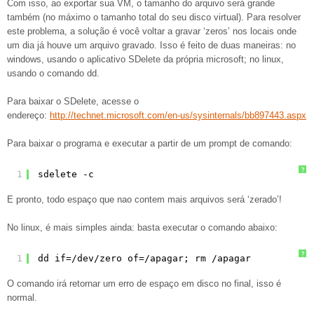
Com isso, ao exportar sua VM, o tamanho do arquivo será grande
também (no máximo o tamanho total do seu disco virtual). Para resolver
este problema, a solução é você voltar a gravar ‘zeros’ nos locais onde
um dia já houve um arquivo gravado. Isso é feito de duas maneiras: no
windows, usando o aplicativo SDelete da própria microsoft; no linux,
usando o comando dd.
Para baixar o SDelete, acesse o
endereço:
http://technet.microsoft.com/en-us/sysinternals/bb897443.aspx
Para baixar o programa e executar a partir de um prompt de comando:
?
1
sdelete -c
E pronto, todo espaço que nao contem mais arquivos será ‘zerado’!
No linux, é mais simples ainda: basta executar o comando abaixo:
?
1
dd if=/dev/zero of=/apagar; rm /apagar
O comando irá retornar um erro de espaço em disco no final, isso é
normal.