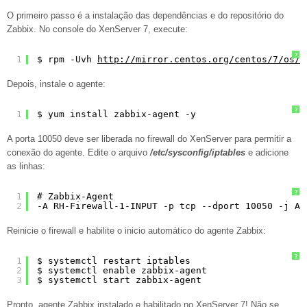
O primeiro passo é a instalação das dependências e do repositório do
Zabbix. No console do XenServer 7, execute:
?
1
$ rpm -Uvh 
http://mirror.centos.org/centos/7/os/x
Depois, instale o agente:
?
1
$ yum install zabbix-agent -y
A porta 10050 deve ser liberada no firewall do XenServer para permitir a
conexão do agente. Edite o arquivo
/etc/sysconfig/iptables
e adicione
as linhas:
?
1
# Zabbix-Agent
2
-A RH-Firewall-1-INPUT -p tcp --dport 10050 -j AC
Reinicie o firewall e habilite o inicio automático do agente Zabbix:
?
1
$ systemctl restart iptables
2
$ systemctl enable zabbix-agent
3
$ systemctl start zabbix-agent
Pronto, agente Zabbix instalado e habilitado no XenServer 7! Não se