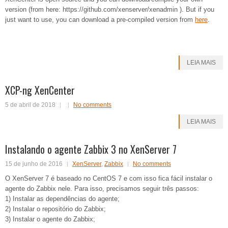
version (from here: https://github.com/xenserver/xenadmin ). But if you
just want to use, you can download a pre-compiled version from
here
.
LEIA MAIS
XCP-ng XenCenter
5 de abril de 2018
No comments
LEIA MAIS
Instalando o agente Zabbix 3 no XenServer 7
15 de junho de 2016
XenServer
,
Zabbix
No comments
O XenServer 7 é baseado no CentOS 7 e com isso fica fácil instalar o
agente do Zabbix nele. Para isso, precisamos seguir três passos:
1) Instalar as dependências do agente;
2) Instalar o repositório do Zabbix;
3) Instalar o agente do Zabbix;