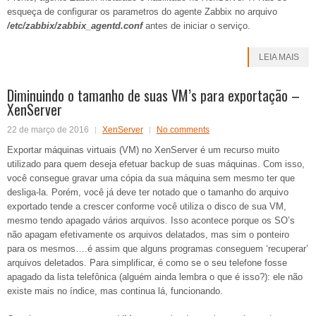
esqueça de configurar os parametros do agente Zabbix no arquivo
/etc/zabbix/zabbix_agentd.conf
antes de iniciar o serviço.
LEIA MAIS
Diminuindo o tamanho de suas VM’s para exportação –
XenServer
22 de março de 2016
XenServer
No comments
Exportar máquinas virtuais (VM) no XenServer é um recurso muito
utilizado para quem deseja efetuar backup de suas máquinas. Com isso,
você consegue gravar uma cópia da sua máquina sem mesmo ter que
desliga-la. Porém, você já deve ter notado que o tamanho do arquivo
exportado tende a crescer conforme você utiliza o disco de sua VM,
mesmo tendo apagado vários arquivos. Isso acontece porque os SO’s
não apagam efetivamente os arquivos delatados, mas sim o ponteiro
para os mesmos….é assim que alguns programas conseguem ‘recuperar’
arquivos deletados. Para simplificar, é como se o seu telefone fosse
apagado da lista telefônica (alguém ainda lembra o que é isso?): ele não
existe mais no índice, mas continua lá, funcionando.