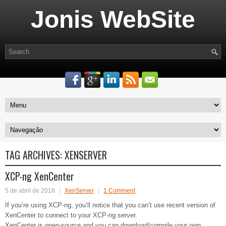
Jonis WebSite
TAG ARCHIVES:
XENSERVER
XCP-ng XenCenter
5 de abril de 2018
XenServer
1 Comment
If you’re using XCP-ng, you’ll notice that you can’t use recent version of
XenCenter to connect to your XCP-ng server.
XenCenter is open-source and you can download/compile your own