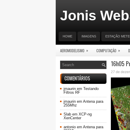
Jonis Web
HOME
IMAGENS
ESTAÇÃO MET
»
»
AEROMODELISMO
COMPUTAÇÃO
16h05 Pr
27 de deze
COMENTÁRIOS
jmaurin
em
Testando
Filtros RF
jmaurin
em
Antena para
255Mhz
Slab
em
XCP-ng
XenCenter
antonio
em
Antena para