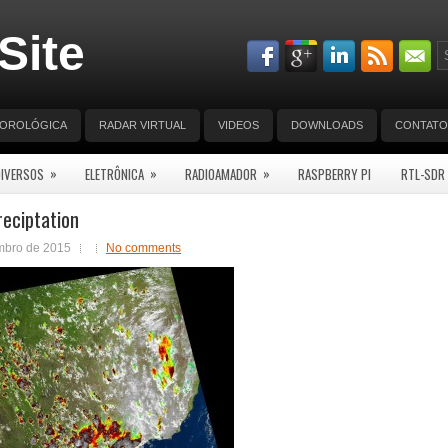
Site
EOROLÓGICA
RADAR VIRTUAL
VIDEOS
DOWNLOADS
CONTATO
»
»
»
DIVERSOS
ELETRÔNICA
RADIOAMADOR
RASPBERRY PI
RTL-SDR
eciptation
mbro de 2015
No comments