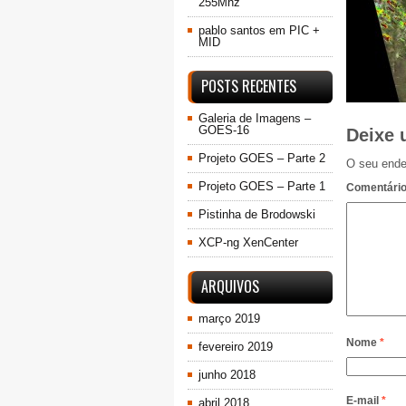
255Mhz
pablo santos
em
PIC +
MID
POSTS RECENTES
Galeria de Imagens –
GOES-16
Deixe 
Projeto GOES – Parte 2
O seu ende
Projeto GOES – Parte 1
Comentári
Pistinha de Brodowski
XCP-ng XenCenter
ARQUIVOS
março 2019
Nome
*
fevereiro 2019
junho 2018
E-mail
*
abril 2018