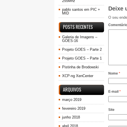
255Mhz
Deixe 
pablo santos
em
PIC +
MID
O seu ende
Comentári
POSTS RECENTES
Galeria de Imagens –
GOES-16
Projeto GOES – Parte 2
Projeto GOES – Parte 1
Pistinha de Brodowski
Nome
*
XCP-ng XenCenter
ARQUIVOS
E-mail
*
março 2019
fevereiro 2019
Site
junho 2018
abril 2018