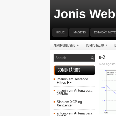
Jonis Web
HOME
IMAGENS
ESTAÇÃO MET
»
»
AEROMODELISMO
COMPUTAÇÃO
u-2
6 de agosto
COMENTÁRIOS
jmaurin
em
Testando
Filtros RF
jmaurin
em
Antena para
255Mhz
Slab
em
XCP-ng
XenCenter
antonio
em
Antena para