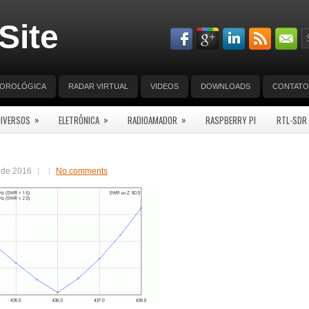
Site
EOROLÓGICA
RADAR VIRTUAL
VIDEOS
DOWNLOADS
CONTATO
»
»
»
DIVERSOS
ELETRÔNICA
RADIOAMADOR
RASPBERRY PI
RTL-SDR
 de 2016
No comments