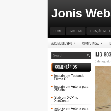
Jonis Web
HOME
IMAGENS
ESTAÇÃO MET
»
»
AEROMODELISMO
COMPUTAÇÃO
IMG_80
6 de agosto
COMENTÁRIOS
jmaurin
em
Testando
Filtros RF
jmaurin
em
Antena para
255Mhz
Slab
em
XCP-ng
XenCenter
antonio
em
Antena para