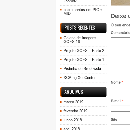
255Mhz
pablo santos
em
PIC +
MID
Deixe 
O seu ende
POSTS RECENTES
Comentári
Galeria de Imagens –
GOES-16
Projeto GOES – Parte 2
Projeto GOES – Parte 1
Pistinha de Brodowski
XCP-ng XenCenter
Nome
*
ARQUIVOS
E-mail
*
março 2019
fevereiro 2019
Site
junho 2018
abril 2018