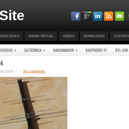
Site
EOROLÓGICA
RADAR VIRTUAL
VIDEOS
DOWNLOADS
CONTATO
»
»
»
DIVERSOS
ELETRÔNICA
RADIOAMADOR
RASPBERRY PI
RTL-SDR
34
 de 2016
No comments