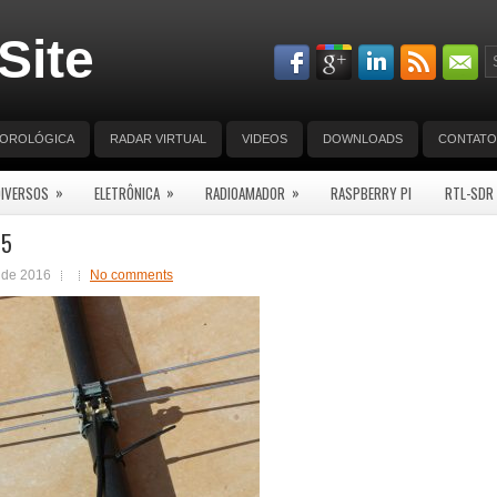
Site
EOROLÓGICA
RADAR VIRTUAL
VIDEOS
DOWNLOADS
CONTATO
»
»
»
DIVERSOS
ELETRÔNICA
RADIOAMADOR
RASPBERRY PI
RTL-SDR
35
 de 2016
No comments