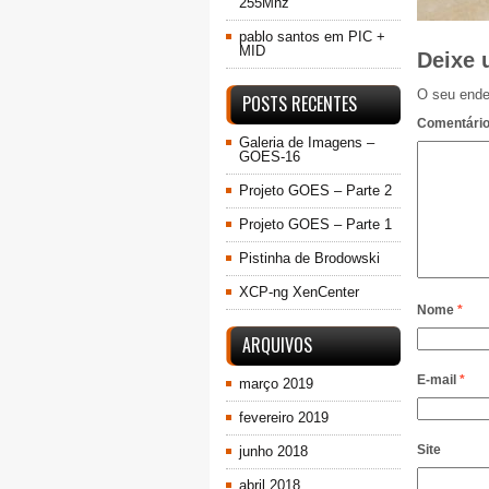
255Mhz
pablo santos
em
PIC +
MID
Deixe 
O seu ende
POSTS RECENTES
Comentári
Galeria de Imagens –
GOES-16
Projeto GOES – Parte 2
Projeto GOES – Parte 1
Pistinha de Brodowski
XCP-ng XenCenter
Nome
*
ARQUIVOS
E-mail
*
março 2019
fevereiro 2019
Site
junho 2018
abril 2018