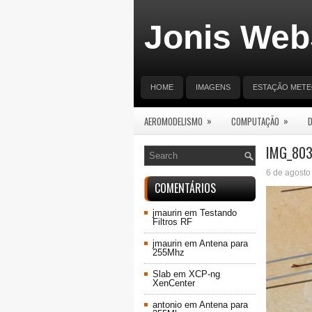
Jonis Web
HOME
IMAGENS
ESTAÇÃO MET
»
»
AEROMODELISMO
COMPUTAÇÃO
IMG_80
6 de agosto
COMENTÁRIOS
jmaurin
em
Testando
Filtros RF
jmaurin
em
Antena para
255Mhz
Slab
em
XCP-ng
XenCenter
antonio
em
Antena para