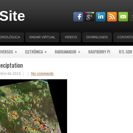
Site
EOROLÓGICA
RADAR VIRTUAL
VIDEOS
DOWNLOADS
CONTATO
»
»
»
DIVERSOS
ELETRÔNICA
RADIOAMADOR
RASPBERRY PI
RTL-SDR
eciptation
mbro de 2015
No comments