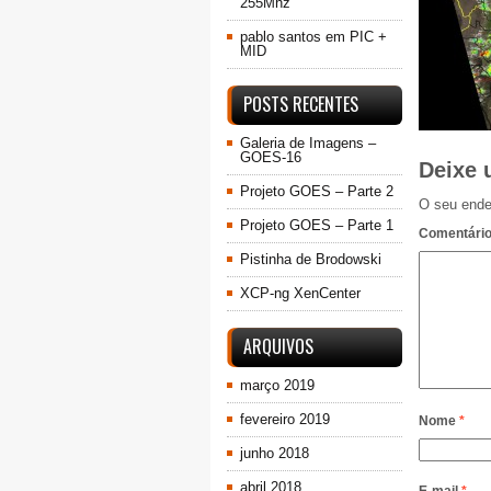
255Mhz
pablo santos
em
PIC +
MID
POSTS RECENTES
Galeria de Imagens –
GOES-16
Deixe 
Projeto GOES – Parte 2
O seu ende
Projeto GOES – Parte 1
Comentári
Pistinha de Brodowski
XCP-ng XenCenter
ARQUIVOS
março 2019
fevereiro 2019
Nome
*
junho 2018
abril 2018