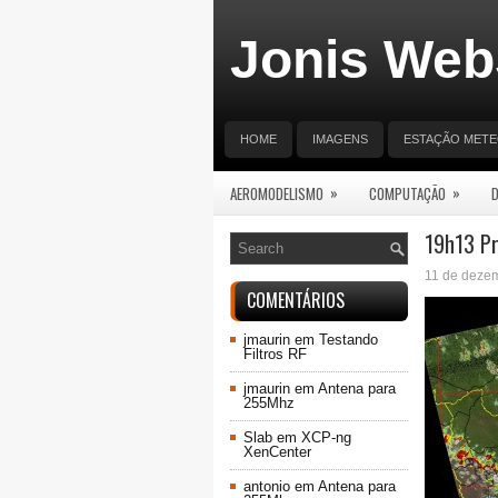
Jonis Web
HOME
IMAGENS
ESTAÇÃO MET
»
»
AEROMODELISMO
COMPUTAÇÃO
19h13 Pr
11 de deze
COMENTÁRIOS
jmaurin
em
Testando
Filtros RF
jmaurin
em
Antena para
255Mhz
Slab
em
XCP-ng
XenCenter
antonio
em
Antena para