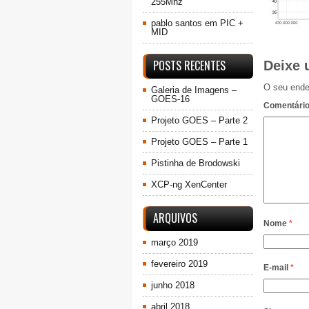
255Mhz
pablo santos
em
PIC +
MID
POSTS RECENTES
Deixe 
O seu ende
Galeria de Imagens –
GOES-16
Comentári
Projeto GOES – Parte 2
Projeto GOES – Parte 1
Pistinha de Brodowski
XCP-ng XenCenter
ARQUIVOS
Nome
*
março 2019
fevereiro 2019
E-mail
*
junho 2018
abril 2018