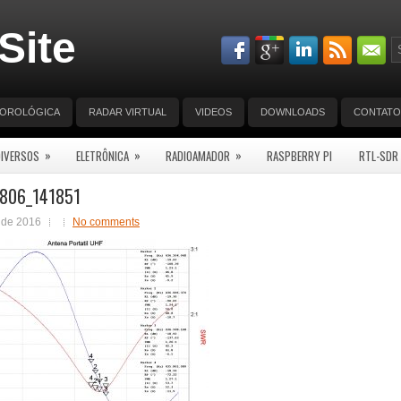
Site
EOROLÓGICA
RADAR VIRTUAL
VIDEOS
DOWNLOADS
CONTATO
»
»
»
DIVERSOS
ELETRÔNICA
RADIOAMADOR
RASPBERRY PI
RTL-SDR
806_141851
 de 2016
No comments