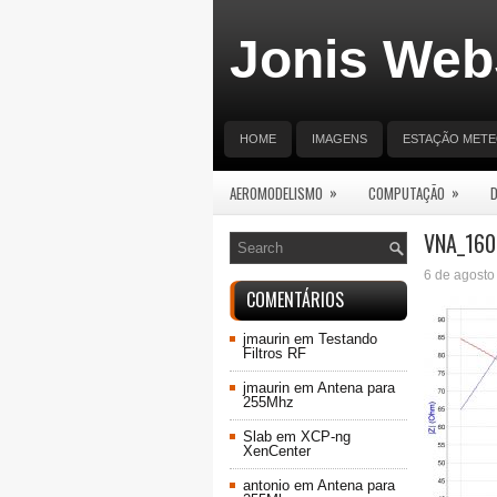
Jonis Web
HOME
IMAGENS
ESTAÇÃO MET
»
»
AEROMODELISMO
COMPUTAÇÃO
VNA_160
6 de agosto
COMENTÁRIOS
jmaurin
em
Testando
Filtros RF
jmaurin
em
Antena para
255Mhz
Slab
em
XCP-ng
XenCenter
antonio
em
Antena para