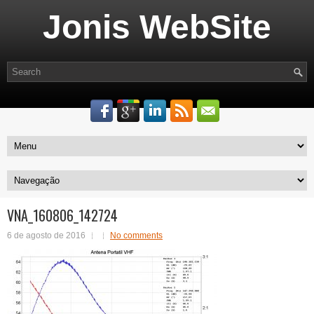
Jonis WebSite
VNA_160806_142724
6 de agosto de 2016
No comments