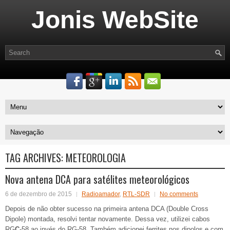
Jonis WebSite
TAG ARCHIVES:
METEOROLOGIA
Nova antena DCA para satélites meteorológicos
6 de dezembro de 2015
Radioamador
,
RTL-SDR
No comments
Depois de não obter sucesso na primeira antena DCA (Double Cross
Dipole) montada, resolvi tentar novamente. Dessa vez, utilizei cabos
RG
C
-58 ao invés do RG-58. Também adicionei ferrites nos dipolos e com