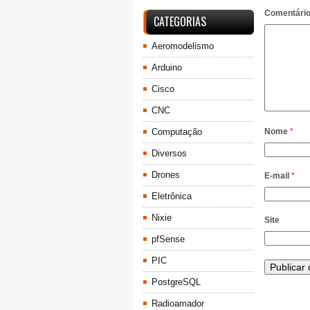
Comentári
CATEGORIAS
Aeromodelismo
Arduino
Cisco
CNC
Computação
Nome
*
Diversos
Drones
E-mail
*
Eletrônica
Nixie
Site
pfSense
PIC
PostgreSQL
Radioamador