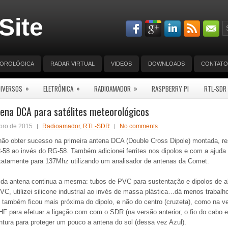
Site
EOROLÓGICA
RADAR VIRTUAL
VIDEOS
DOWNLOADS
CONTATO
»
»
»
DIVERSOS
ELETRÔNICA
RADIOAMADOR
RASPBERRY PI
RTL-SDR
ena DCA para satélites meteorológicos
bro de 2015
Radioamador
,
RTL-SDR
No comments
ão obter sucesso na primeira antena DCA (Double Cross Dipole) montada, res
C
-58 ao invés do RG-58. Também adicionei ferrites nos dipolos e com a ajuda
xatamente para 137Mhz utilizando um analisador de antenas da Comet.
a da antena continua a mesma: tubos de PVC para sustentação e dipolos de al
C, utilizei silicone industrial ao invés de massa plástica…dá menos trabalho
 também ficou mais próxima do dipolo, e não do centro (cruzeta), como na ve
F para efetuar a ligação com com o SDR (na versão anterior, o fio do cabo e
intura para proteger um pouco a antena do sol (dessa vez Azul).