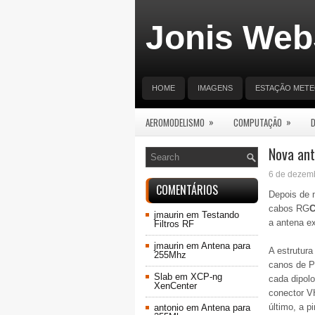
Jonis Web
HOME
IMAGENS
ESTAÇÃO MET
»
»
AEROMODELISMO
COMPUTAÇÃO
Nova ant
6 de dezem
COMENTÁRIOS
Depois de n
cabos RG
jmaurin
em
Testando
a antena e
Filtros RF
jmaurin
em
Antena para
A estrutur
255Mhz
canos de PV
Slab
em
XCP-ng
cada dipolo
XenCenter
conector VH
último, a p
antonio
em
Antena para