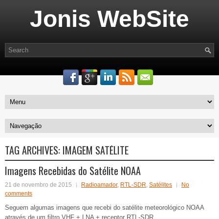
Jonis WebSite
TAG ARCHIVES:
IMAGEM SATÉLITE
Imagens Recebidas do Satélite NOAA
21 de novembro de 2015
Radioamador
,
RTL-SDR
,
Satélites
No
comments
Seguem algumas imagens que recebi do satélite meteorológico NOAA
através de um filtro VHF + LNA + receptor RTL-SDR.