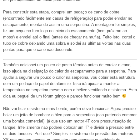
Para construir esta etapa, comprei um pedaço de cano de cobre
(encontrado fácilmente em casas de refrigeração) para poder enrolar no
escapamento, montando assim uma serpentina. A montagem foi simples,
fiz um pequeno furo logo no inicio do escapamento (bem próximo ao
motor) e enrolei até o final (antes de chegar na mufla). Feito isto, cortei o
tubo de cobre deixando uma sobra e soldei as ultimas voltas nas duas
pontas para que o cano nao desenrole.
Também adicionei um pouco de pasta térmica antes de enrolar o cano,
isso ajuda na dissipação do calor do escapamento para a serpetina. Para
ajudar a segurar um pouco o calor na serpetina, vou cobrir esta estrutura
com um pedaço de papel de alúminio. Isso irá ajudar a manter a
temperatura na serpetina mesmo com a hélice ventilando o sistema. Esta
dica eu peguei de um fórum gringo e parece funcionar muito bem
Não vai ficar o sistema mais bonito, porém deve funcionar. Agora preciso
bolar um jeito de bombear o óleo para a serpentina (nao pretendo comprar
uma bomba comercial), já que uso um motor 4T com pressurização do
tanque; Infelizmente nao poderei colocar um ‘T’ e dividir a pressao entre
os dois tanques. Port que? Simples: o sistema de pressão dos motores
YS nao emitem apenas ar, mas sim uma pequena quantidade de