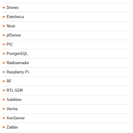
Drones
Eletrônica
Nixie
pfSense
PIC
PostgreSQL
Radioamador
Raspberry Pi
RF
RTL-SDR
Satélites
Vectra
XenServer
Zabbix