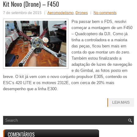
Kit Novo (Drone) – F450
7 de setembro de 2015
Aeromodelismo
,
Drones
No comments
Pra passar bem o FDS, resolvi
começar a montagem de um F450
– Quadcoptero da DJI. Como já
tinha a controladora e a maioria
das peças, ficou bem mais em
conta do que montar um do zero.
Também estou finalizando a
adaptação de luzes de navegação
e do Gimbal, as fotos posto em
breve. O kit já vem com o novo conjunto propulsor E305, contendo os
ESC’s 420 LITE e os motores 2312E, com cerca de 20% mais
desempenho que a linha E300.
LEIA MAIS
COMENTÁRIOS