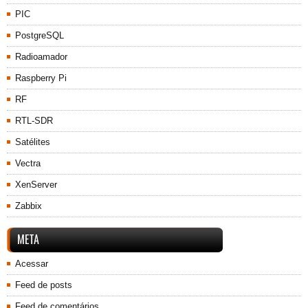
PIC
PostgreSQL
Radioamador
Raspberry Pi
RF
RTL-SDR
Satélites
Vectra
XenServer
Zabbix
META
Acessar
Feed de posts
Feed de comentários