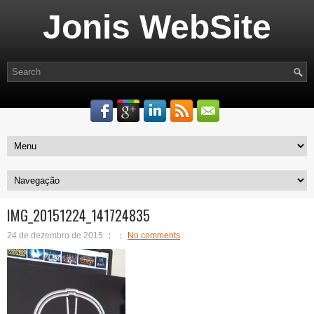
Jonis WebSite
IMG_20151224_141724835
24 de dezembro de 2015
No comments