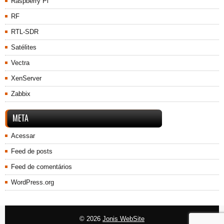
Raspberry Pi
RF
RTL-SDR
Satélites
Vectra
XenServer
Zabbix
META
Acessar
Feed de posts
Feed de comentários
WordPress.org
© 2026
Jonis WebSite