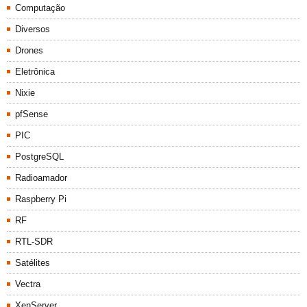
Computação
Diversos
Drones
Eletrônica
Nixie
pfSense
PIC
PostgreSQL
Radioamador
Raspberry Pi
RF
RTL-SDR
Satélites
Vectra
XenServer