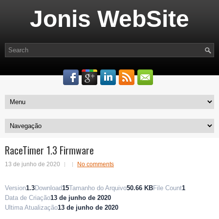
Jonis WebSite
RaceTimer 1.3 Firmware
13 de junho de 2020
No comments
Version
1.3
Download
15
Tamanho do Arquivo
50.66 KB
File Count
1
Data de Criação
13 de junho de 2020
Ultima Atualização
13 de junho de 2020