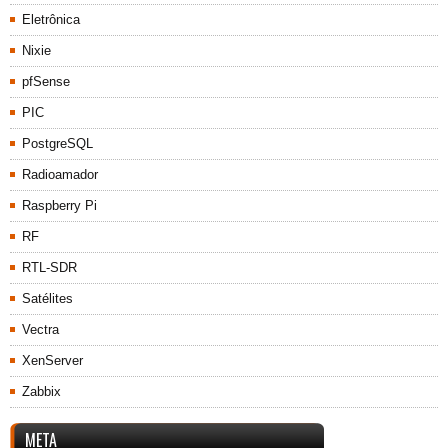
Eletrônica
Nixie
pfSense
PIC
PostgreSQL
Radioamador
Raspberry Pi
RF
RTL-SDR
Satélites
Vectra
XenServer
Zabbix
META