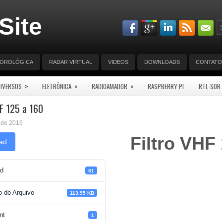
Site
EOROLÓGICA
RADAR VIRTUAL
VIDEOS
DOWNLOADS
CONTATO
»
»
»
DIVERSOS
ELETRÔNICA
RADIOAMADOR
RASPBERRY PI
RTL-SDR
HF 125 a 160
 de 2016
Filtro VHF
ad
d
81
 do Arquivo
113.95 KB
nt
1