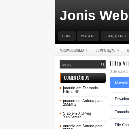
Jonis Web
HOME
IMAGENS
ESTAÇÃO MET
»
»
AEROMODELISMO
COMPUTAÇÃO
Filtro V
3 de agosto
COMENTÁRIOS
Downlo
jmaurin
em
Testando
Filtros RF
Downloa
jmaurin
em
Antena para
255Mhz
Tamanho
Slab
em
XCP-ng
XenCenter
File Cou
antonio
em
Antena para