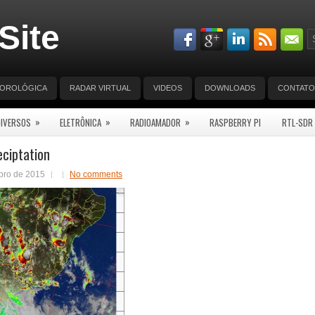
Site
EOROLÓGICA
RADAR VIRTUAL
VIDEOS
DOWNLOADS
CONTATO
»
»
»
DIVERSOS
ELETRÔNICA
RADIOAMADOR
RASPBERRY PI
RTL-SDR
ciptation
bro de 2015
No comments