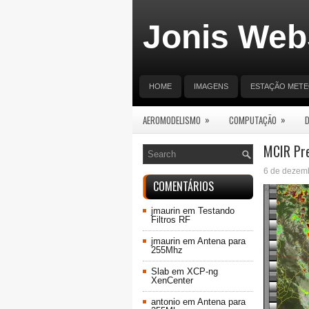
Jonis Web
HOME
IMAGENS
ESTAÇÃO MET
»
»
AEROMODELISMO
COMPUTAÇÃO
MCIR Pre
6 de dezem
COMENTÁRIOS
jmaurin
em
Testando
Filtros RF
jmaurin
em
Antena para
255Mhz
Slab
em
XCP-ng
XenCenter
antonio
em
Antena para