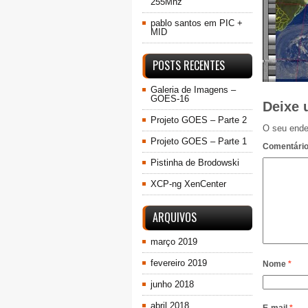
255Mhz
pablo santos
em
PIC +
MID
POSTS RECENTES
Galeria de Imagens –
GOES-16
Deixe 
Projeto GOES – Parte 2
O seu ende
Projeto GOES – Parte 1
Comentári
Pistinha de Brodowski
XCP-ng XenCenter
ARQUIVOS
março 2019
fevereiro 2019
Nome
*
junho 2018
abril 2018