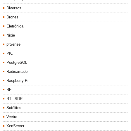
Diversos
Drones
Eletrônica
Nixie
pfSense
PIC
PostgreSQL
Radioamador
Raspberry Pi
RF
RTL-SDR
Satélites
Vectra
XenServer