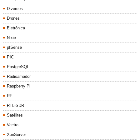
Diversos
Drones
Eletrônica
Nixie
pfSense
PIC
PostgreSQL
Radioamador
Raspberry Pi
RF
RTL-SDR
Satélites
Vectra
XenServer