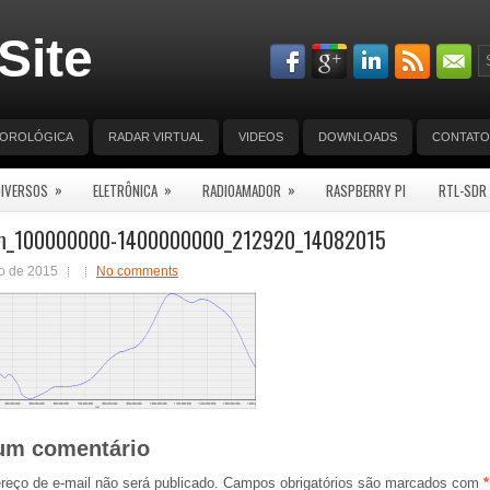
Site
EOROLÓGICA
RADAR VIRTUAL
VIDEOS
DOWNLOADS
CONTATO
»
»
»
DIVERSOS
ELETRÔNICA
RADIOAMADOR
RASPBERRY PI
RTL-SDR
m_100000000-1400000000_212920_14082015
o de 2015
No comments
um comentário
reço de e-mail não será publicado.
Campos obrigatórios são marcados com
*