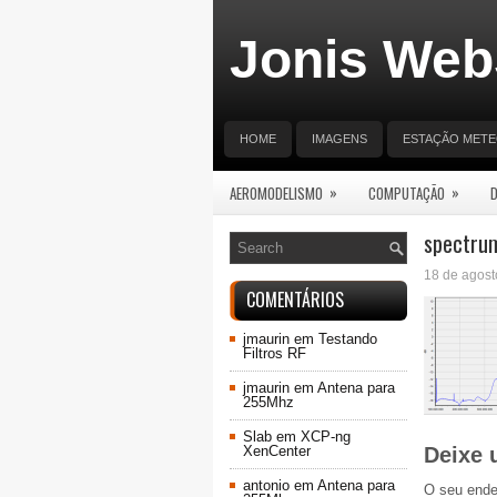
Jonis Web
HOME
IMAGENS
ESTAÇÃO MET
»
»
AEROMODELISMO
COMPUTAÇÃO
spectru
18 de agost
COMENTÁRIOS
jmaurin
em
Testando
Filtros RF
jmaurin
em
Antena para
255Mhz
Slab
em
XCP-ng
XenCenter
Deixe 
antonio
em
Antena para
O seu ende