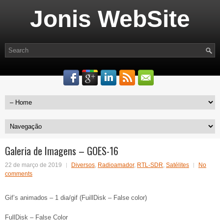
Jonis WebSite
Galeria de Imagens – GOES-16
22 de março de 2019
Diversos
,
Radioamador
,
RTL-SDR
,
Satélites
No
comments
Gif’s animados – 1 dia/gif (FuillDisk – False color)
FullDisk – False Color