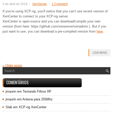
5 de abril de 2018
XenServer
1 Comment
If you’re using XCP-ng, you’ll notice that you can’t use recent version of
XenCenter to connect to your XCP-ng server.
XenCenter is open-source and you can download/compile your own
version (from here: https://github.com/xenserver/xenadmin ). But if you
just want to use, you can download a pre-compiled version from
here
.
LEIA MAIS
«
Older posts
COMENTÁRIOS
jmaurin
em
Testando Filtros RF
jmaurin
em
Antena para 255Mhz
Slab
em
XCP-ng XenCenter