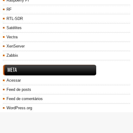
Raspberry Pi
RF
RTL-SDR
Satélites
Vectra
XenServer
Zabbix
META
Acessar
Feed de posts
Feed de comentários
WordPress.org
© 2026
Jonis WebSite