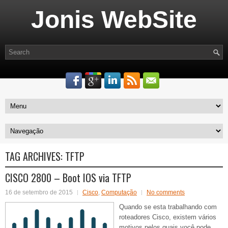
Jonis WebSite
TAG ARCHIVES:
TFTP
CISCO 2800 – Boot IOS via TFTP
16 de setembro de 2015
Cisco
,
Computação
No comments
Quando se esta trabalhando com
roteadores Cisco, existem vários
motivos pelos quais você pode