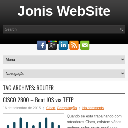
Jonis WebSite
TAG ARCHIVES:
ROUTER
CISCO 2800 – Boot IOS via TFTP
16 de setembro de 2015
Cisco
,
Computação
No comments
Quando se esta trabalhando com
roteadores Cisco, existem vários
motivos pelos quais você pode