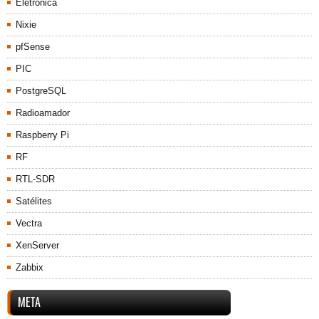
Eletrônica
Nixie
pfSense
PIC
PostgreSQL
Radioamador
Raspberry Pi
RF
RTL-SDR
Satélites
Vectra
XenServer
Zabbix
META