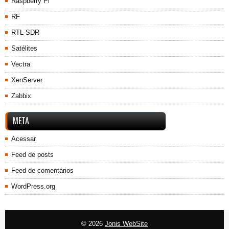
Raspberry Pi
RF
RTL-SDR
Satélites
Vectra
XenServer
Zabbix
META
Acessar
Feed de posts
Feed de comentários
WordPress.org
© 2026
Jonis WebSite