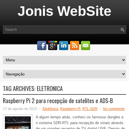
Jonis WebSite
TAG ARCHIVES:
ELETRONICA
Raspberry Pi 2 para recepção de satelites e ADS-B
17 de agosto de 2015
Eletrônica
,
Raspberry Pi
,
RTL-SDR
No comments
A algum tempo atrás, conheci os famosos dongles e
o sistema SDR-RTL para recepção de sinais através
de um simples receptor de TV digital USB. Depois de