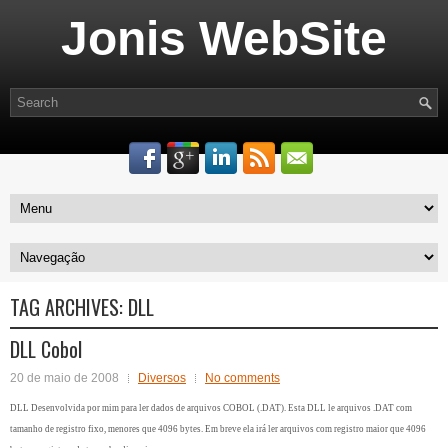
Jonis WebSite
TAG ARCHIVES:
DLL
DLL Cobol
20 de maio de 2008
Diversos
No comments
DLL Desenvolvida por mim para ler dados de arquivos COBOL (.DAT). Esta DLL le arquivos .DAT com
tamanho de registro fixo, menores que 4096 bytes. Em breve ela irá ler arquivos com registro maior que 4096