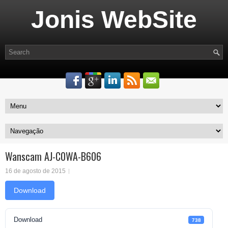
Jonis WebSite
Wanscam AJ-C0WA-B606
16 de agosto de 2015
Download
Download
738