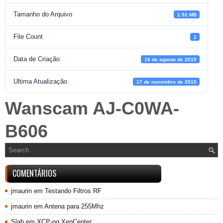
Tamanho do Arquivo
1.92 MB
File Count
1
Data de Criação
16 de agosto de 2015
Ultima Atualização
17 de novembro de 2015
Wanscam AJ-C0WA-
B606
COMENTÁRIOS
jmaurin
em
Testando Filtros RF
jmaurin
em
Antena para 255Mhz
Slab
em
XCP-ng XenCenter