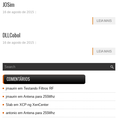
JOSim
16 de agosto de 2015
LEIA MAIS
DLLCobol
16 de agosto de 2015
LEIA MAIS
COMENTÁRIOS
jmaurin
em
Testando Filtros RF
jmaurin
em
Antena para 255Mhz
Slab
em
XCP-ng XenCenter
antonio
em
Antena para 255Mhz