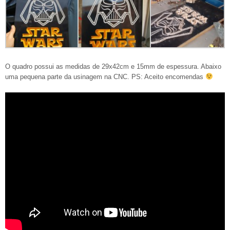
O quadro possui as medidas de 29x42cm e 15mm de espessura. Abaixo
uma pequena parte da usinagem na CNC. PS: Aceito encomendas