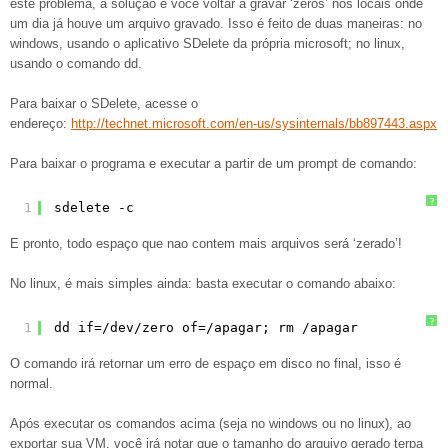
este problema, a solução é você voltar a gravar ‘zeros’ nos locais onde
um dia já houve um arquivo gravado. Isso é feito de duas maneiras: no
windows, usando o aplicativo SDelete da própria microsoft; no linux,
usando o comando dd.
Para baixar o SDelete, acesse o
endereço:
http://technet.microsoft.com/en-us/sysinternals/bb897443.aspx
Para baixar o programa e executar a partir de um prompt de comando:
?
1
sdelete -c
E pronto, todo espaço que nao contem mais arquivos será ‘zerado’!
No linux, é mais simples ainda: basta executar o comando abaixo:
?
1
dd if=/dev/zero of=/apagar; rm /apagar
O comando irá retornar um erro de espaço em disco no final, isso é
normal.
Após executar os comandos acima (seja no windows ou no linux), ao
exportar sua VM, você irá notar que o tamanho do arquivo gerado terpa