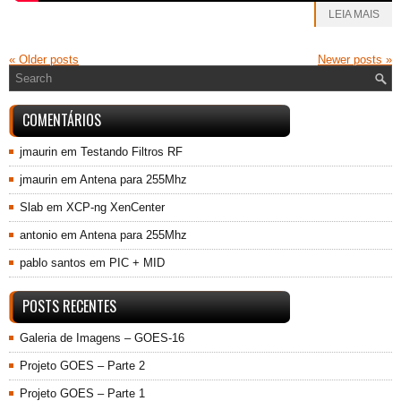
LEIA MAIS
«
Older posts
Newer posts
»
COMENTÁRIOS
jmaurin
em
Testando Filtros RF
jmaurin
em
Antena para 255Mhz
Slab
em
XCP-ng XenCenter
antonio
em
Antena para 255Mhz
pablo santos
em
PIC + MID
POSTS RECENTES
Galeria de Imagens – GOES-16
Projeto GOES – Parte 2
Projeto GOES – Parte 1