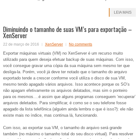
LEIA MAIS
Diminuindo o tamanho de suas VM’s para exportação –
XenServer
22 de março de 2016
XenServer
No comments
Exportar máquinas virtuais (VM) no XenServer é um recurso muito
utilizado para quem deseja efetuar backup de suas máquinas. Com isso,
você consegue gravar uma cópia da sua máquina sem mesmo ter que
desliga-la. Porém, você já deve ter notado que o tamanho do arquivo
exportado tende a crescer conforme você utiliza o disco de sua VM,
mesmo tendo apagado vários arquivos. Isso acontece porque os SO’s
não apagam efetivamente os arquivos delatados, mas sim o ponteiro
para os mesmos….é assim que alguns programas conseguem ‘recuperar’
arquivos deletados. Para simplificar, é como se o seu telefone fosse
apagado da lista telefônica (alguém ainda lembra o que é isso?): ele não
existe mais no índice, mas continua lá, funcionando.
Com isso, ao exportar sua VM, o tamanho do arquivo será grande
também (no máximo o tamanho total do seu disco virtual). Para resolver