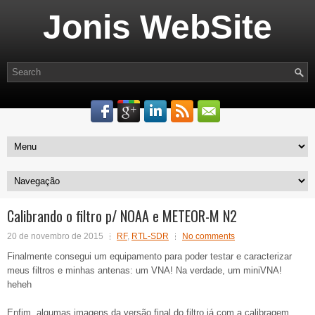
Jonis WebSite
Calibrando o filtro p/ NOAA e METEOR-M N2
20 de novembro de 2015
RF
,
RTL-SDR
No comments
Finalmente consegui um equipamento para poder testar e caracterizar
meus filtros e minhas antenas: um VNA! Na verdade, um miniVNA!
heheh
Enfim, algumas imagens da versão final do filtro já com a calibragem