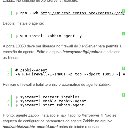
Zabbix. No console do XenServer 7, execute:
?
1
$ rpm -Uvh 
http://mirror.centos.org/centos/7/os/x
Depois, instale o agente:
?
1
$ yum install zabbix-agent -y
A porta 10050 deve ser liberada no firewall do XenServer para permitir a
conexão do agente. Edite o arquivo
/etc/sysconfig/iptables
e adicione
as linhas:
?
1
# Zabbix-Agent
2
-A RH-Firewall-1-INPUT -p tcp --dport 10050 -j AC
Reinicie o firewall e habilite o inicio automático do agente Zabbix:
?
1
$ systemctl restart iptables
2
$ systemctl enable zabbix-agent
3
$ systemctl start zabbix-agent
Pronto, agente Zabbix instalado e habilitado no XenServer 7! Não se
esqueça de configurar os parametros do agente Zabbix no arquivo
/etc/zabbix/zabbix_agentd.conf
antes de iniciar o serviço.