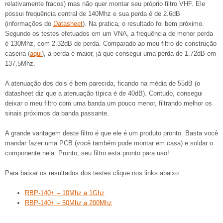
relativamente fracos) mas não quer montar seu próprio filtro VHF. Ele
possui frequência central de 140Mhz e sua perda é de 2.6dB
(informações do
Datasheet
). Na pratica, o resultado foi bem próximo.
Segundo os testes efetuados em um VNA, a frequência de menor perda
é 130Mhz, com 2.32dB de perda. Comparado ao meu filtro de construção
caseira (
aqui
), a perda é maior, já que consegui uma perda de 1.72dB em
137.5Mhz.
A atenuação dos dois é bem parecida, ficando na média de 55dB (o
datasheet diz que a atenuação típica é de 40dB). Contudo, consegui
deixar o meu filtro com uma banda um pouco menor, filtrando melhor os
sinais próximos da banda passante.
A grande vantagem deste filtro é que ele é um produto pronto. Basta você
mandar fazer uma PCB (você também pode montar em casa) e soldar o
componente nela. Pronto, seu filtro esta pronto para uso!
Para baixar os resultados dos testes clique nos links abaixo:
RBP-140+ – 10Mhz a 1Ghz
RBP-140+ – 50Mhz a 200Mhz