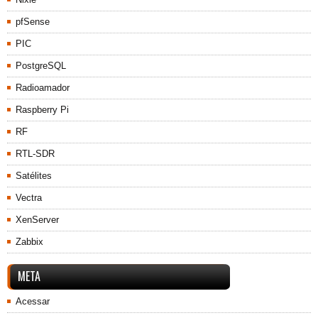
pfSense
PIC
PostgreSQL
Radioamador
Raspberry Pi
RF
RTL-SDR
Satélites
Vectra
XenServer
Zabbix
META
Acessar