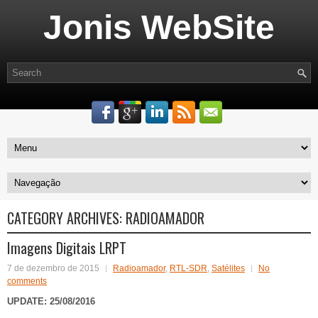
Jonis WebSite
CATEGORY ARCHIVES:
RADIOAMADOR
Imagens Digitais LRPT
7 de dezembro de 2015
Radioamador
,
RTL-SDR
,
Satélites
No
comments
UPDATE: 25/08/2016