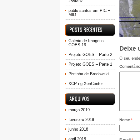
255Mhz
pablo santos
em
PIC +
MID
POSTS RECENTES
Galeria de Imagens –
GOES-16
Deixe 
Projeto GOES – Parte 2
O seu ende
Projeto GOES – Parte 1
Comentári
Pistinha de Brodowski
XCP-ng XenCenter
ARQUIVOS
março 2019
fevereiro 2019
Nome
*
junho 2018
abril 2018