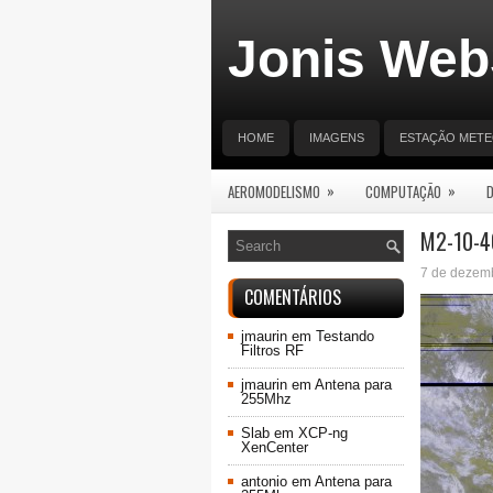
Jonis Web
HOME
IMAGENS
ESTAÇÃO MET
»
»
AEROMODELISMO
COMPUTAÇÃO
M2-10-40
7 de dezem
COMENTÁRIOS
jmaurin
em
Testando
Filtros RF
jmaurin
em
Antena para
255Mhz
Slab
em
XCP-ng
XenCenter
antonio
em
Antena para