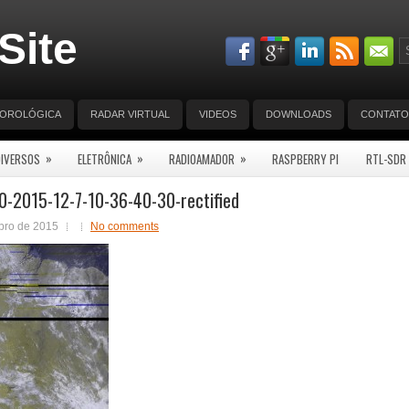
Site
EOROLÓGICA
RADAR VIRTUAL
VIDEOS
DOWNLOADS
CONTATO
»
»
»
DIVERSOS
ELETRÔNICA
RADIOAMADOR
RASPBERRY PI
RTL-SDR
-2015-12-7-10-36-40-30-rectified
bro de 2015
No comments