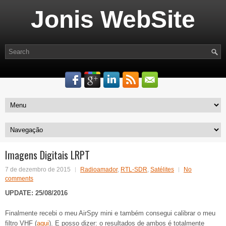
Jonis WebSite
Imagens Digitais LRPT
7 de dezembro de 2015
Radioamador
,
RTL-SDR
,
Satélites
No
comments
UPDATE: 25/08/2016
Finalmente recebi o meu AirSpy mini e também consegui calibrar o meu
filtro VHF (
aqui
). E posso dizer: o resultados de ambos é totalmente