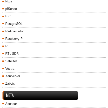
Nixie
pfSense
PIC
PostgreSQL
Radioamador
Raspberry Pi
RF
RTL-SDR
Satélites
Vectra
XenServer
Zabbix
META
Acessar